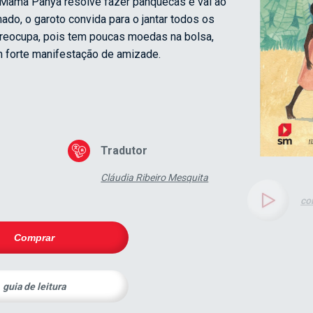
l, Mama Panya resolve fazer panquecas e vai ao
mado, o garoto convida para o jantar todos os
reocupa, pois tem poucas moedas na bolsa,
 forte manifestação de amizade.
Tradutor
Cláudia Ribeiro Mesquita
co
Comprar
guia de leitura