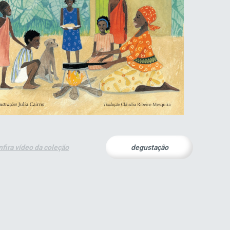
nfira vídeo da coleção
degustação