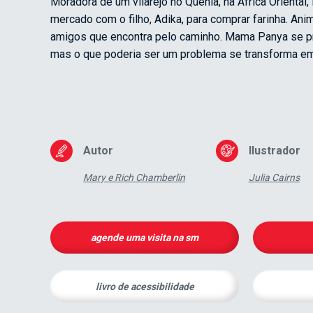
Moradora de um vilarejo no Quênia, na África Orienta
mercado com o filho, Adika, para comprar farinha. Ani
amigos que encontra pelo caminho. Mama Panya se p
mas o que poderia ser um problema se transforma em
Autor
Ilustrador
Mary e Rich Chamberlin
Julia Cairns
agende uma visita na sm
livro de acessibilidade