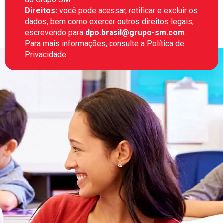
Direitos:
você pode acessar, retificar e excluir os
dados, bem como exercer outros direitos legais,
escrevendo para
dpo.brasil@grupo-sm.com
.
Para mais informações, consulte a
Política de
Privacidade