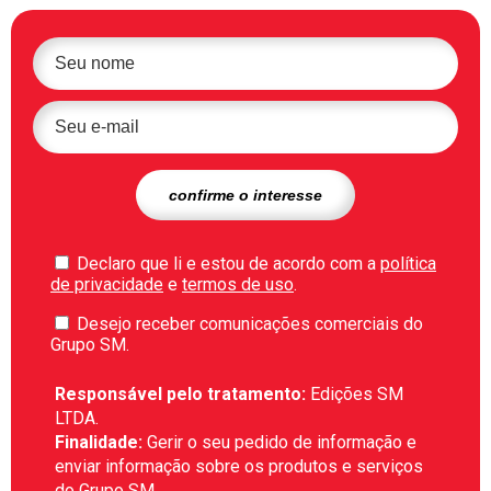
Declaro que li e estou de acordo com a
política
de privacidade
e
termos de uso
.
Desejo receber comunicações comerciais do
Grupo SM.
Responsável pelo tratamento:
Edições SM
LTDA.
Finalidade:
Gerir o seu pedido de informação e
enviar informação sobre os produtos e serviços
do Grupo SM.