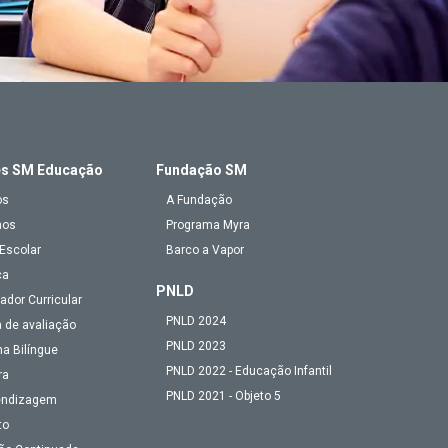
es SM Educação
Fundação SM
os
A Fundação
mos
Programa Myra
Escolar
Barco a Vapor
ca
PNLD
ador Curricular
PNLD 2024
 de avaliação
PNLD 2023
a Bilíngue
PNLD 2022 - Educação Infantil
ra
PNLD 2021 - Objeto 5
endizagem
to