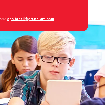
 para
dpo.brasil@grupo-sm.com
.