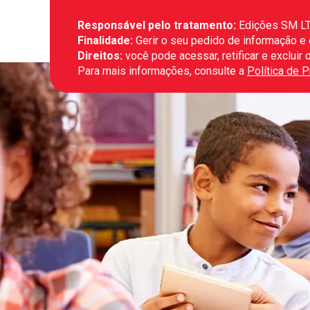
Responsável pelo tratamento:
Edições SM L
Finalidade:
Gerir o seu pedido de informação e
Direitos:
você pode acessar, retificar e exclui
Para mais informações, consulte a
Política de 