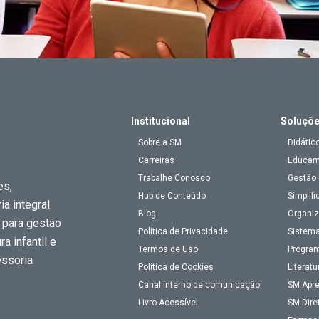
Institucional
Soluçõ
Sobre a SM
Didátic
Carreiras
Educa
Trabalhe Conosco
Gestão 
es,
Hub de Conteúdo
Simplifi
a integral.
Blog
Organiz
 para gestão
Política de Privacidade
Sistema
a infantil e
Termos de Uso
Program
essoria
Política de Cookies
Literatu
Canal interno de comunicação
SM Apr
Livro Acessível
SM Dire