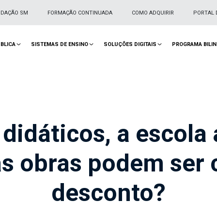
NDAÇÃO SM
FORMAÇÃO CONTINUADA
COMO ADQUIRIR
PORTAL 
BLICA
SISTEMAS DE ENSINO
SOLUÇÕES DIGITAIS
PROGRAMA BILI
 didáticos, a escola 
sas obras podem se
desconto?