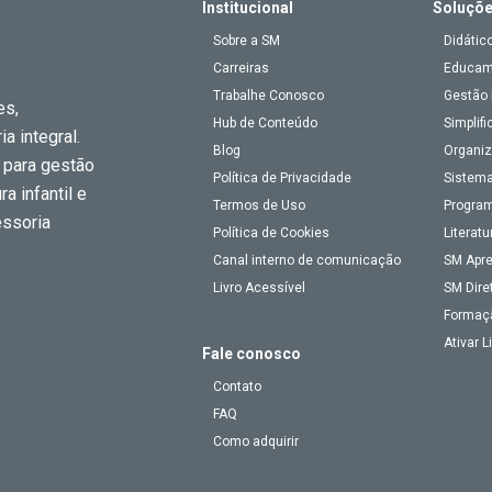
Institucional
Soluçõ
Sobre a SM
Didátic
Carreiras
Educa
Trabalhe Conosco
Gestão 
es,
Hub de Conteúdo
Simplifi
a integral.
Blog
Organiz
 para gestão
Política de Privacidade
Sistema
a infantil e
Termos de Uso
Program
essoria
Política de Cookies
Literatu
Canal interno de comunicação
SM Apr
Livro Acessível
SM Dire
Formaç
Ativar 
Fale conosco
Contato
FAQ
Como adquirir