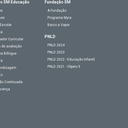
es SM Educação
Fundação SM
os
A Fundação
mos
Programa Myra
Escolar
Barco a Vapor
ca
PNLD
ador Curricular
PNLD 2024
 de avaliação
PNLD 2023
a Bilíngue
PNLD 2022 - Educação Infantil
ra
PNLD 2021 - Objeto 5
endizagem
to
ão Continuada
Licença