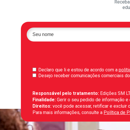
Receba 
edu
Declaro que li e estou de acordo com a
polít
Desejo receber comunicações comerciais do
Responsável pelo tratamento:
Edições SM L
Finalidade:
Gerir o seu pedido de informação e
Direitos:
você pode acessar, retificar e exclui
Para mais informações, consulte a
Política de 