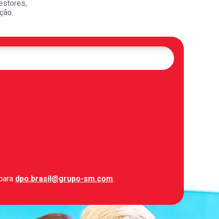
estores,
ção.
 para
dpo.brasil@grupo-sm.com
.