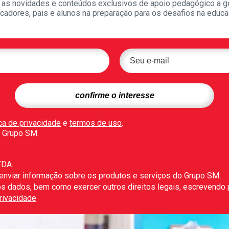
as novidades e conteúdos exclusivos de apoio pedagógico a g
cadores, pais e alunos na preparação para os desafios na educa
ica de privacidade
e
termos de uso
.
 Grupo SM.
TDA.
 enviar informação sobre os produtos e serviços do Grupo SM.
r os dados, bem como exercer outros direitos legais, escrevendo
Privacidade