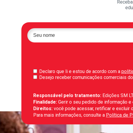
Receba 
edu
Declaro que li e estou de acordo com a
polít
Desejo receber comunicações comerciais do
Responsável pelo tratamento:
Edições SM L
Finalidade:
Gerir o seu pedido de informação e
Direitos:
você pode acessar, retificar e exclui
Para mais informações, consulte a
Política de 