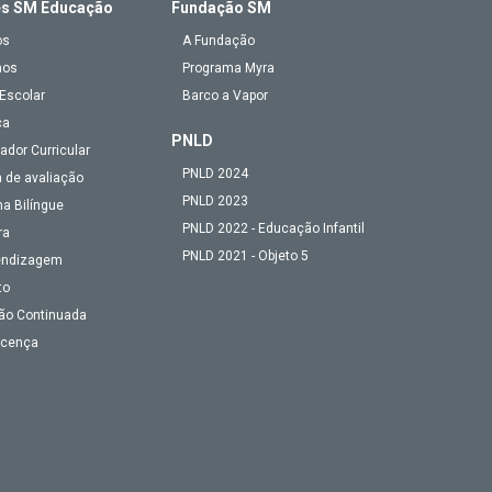
es SM Educação
Fundação SM
os
A Fundação
mos
Programa Myra
Escolar
Barco a Vapor
ca
PNLD
ador Curricular
PNLD 2024
 de avaliação
PNLD 2023
a Bilíngue
PNLD 2022 - Educação Infantil
ra
PNLD 2021 - Objeto 5
endizagem
to
ão Continuada
Licença