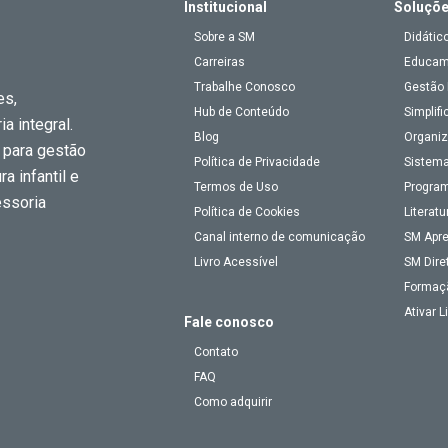
Institucional
Soluçõ
Sobre a SM
Didátic
Carreiras
Educa
Trabalhe Conosco
Gestão 
es,
Hub de Conteúdo
Simplifi
a integral.
Blog
Organiz
 para gestão
Política de Privacidade
Sistema
a infantil e
Termos de Uso
Program
essoria
Política de Cookies
Literatu
Canal interno de comunicação
SM Apr
Livro Acessível
SM Dire
Formaç
Ativar 
Fale conosco
Contato
FAQ
Como adquirir