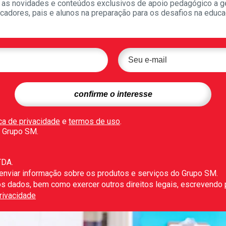
as novidades e conteúdos exclusivos de apoio pedagógico a g
cadores, pais e alunos na preparação para os desafios na educa
ica de privacidade
e
termos de uso
.
 Grupo SM.
TDA.
 enviar informação sobre os produtos e serviços do Grupo SM.
r os dados, bem como exercer outros direitos legais, escrevendo
Privacidade