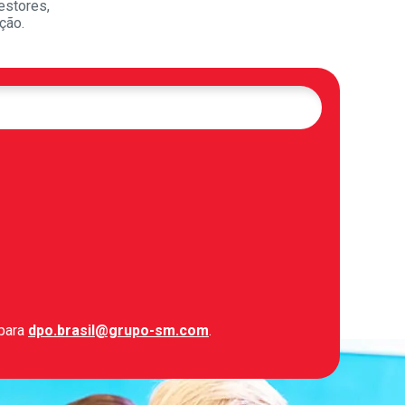
estores,
ção.
 para
dpo.brasil@grupo-sm.com
.