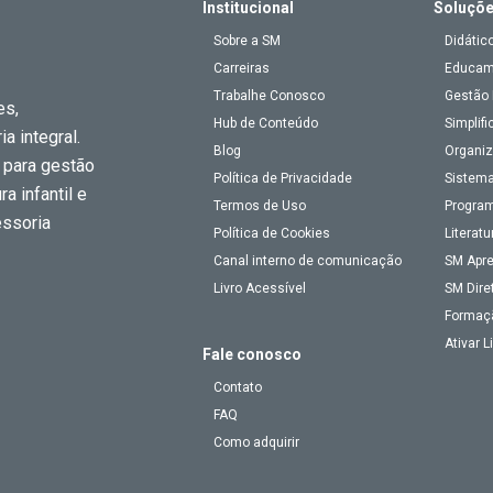
Institucional
Soluçõ
Sobre a SM
Didátic
Carreiras
Educa
Trabalhe Conosco
Gestão 
es,
Hub de Conteúdo
Simplifi
a integral.
Blog
Organiz
 para gestão
Política de Privacidade
Sistema
a infantil e
Termos de Uso
Program
essoria
Política de Cookies
Literatu
Canal interno de comunicação
SM Apr
Livro Acessível
SM Dire
Formaç
Ativar 
Fale conosco
Contato
FAQ
Como adquirir