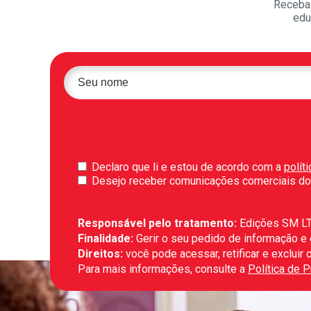
Receba 
edu
Declaro que li e estou de acordo com a
polít
Desejo receber comunicações comerciais do
Responsável pelo tratamento:
Edições SM L
Finalidade:
Gerir o seu pedido de informação e
Direitos:
você pode acessar, retificar e exclui
Para mais informações, consulte a
Política de 