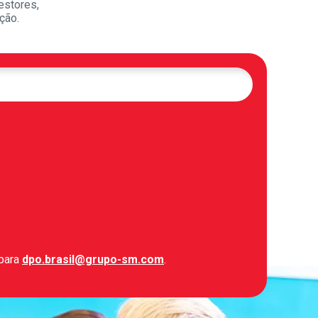
estores,
ção.
 para
dpo.brasil@grupo-sm.com
.