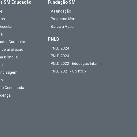
es SM Educação
Fundação SM
os
A Fundação
mos
Programa Myra
Escolar
Barco a Vapor
ca
PNLD
ador Curricular
PNLD 2024
 de avaliação
PNLD 2023
a Bilíngue
PNLD 2022 - Educação Infantil
ra
PNLD 2021 - Objeto 5
endizagem
to
ão Continuada
Licença