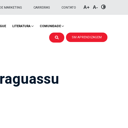
A+
A-
DE MARKETING
CARREIRAS
CONTATO
NGUE
LITERATURA
COMUNIDADE
SM APRENDIZAGEM
araguassu