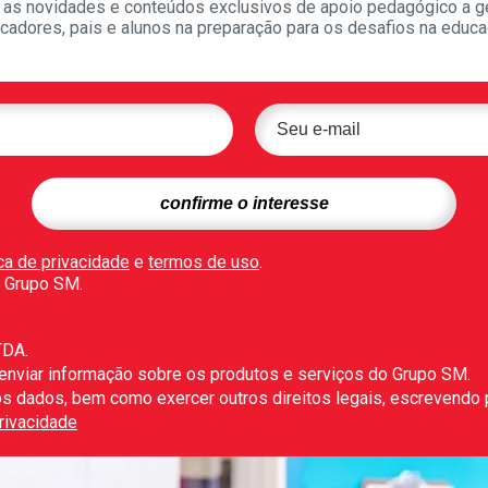
as novidades e conteúdos exclusivos de apoio pedagógico a g
cadores, pais e alunos na preparação para os desafios na educa
ica de privacidade
e
termos de uso
.
 Grupo SM.
TDA.
 enviar informação sobre os produtos e serviços do Grupo SM.
r os dados, bem como exercer outros direitos legais, escrevendo
Privacidade