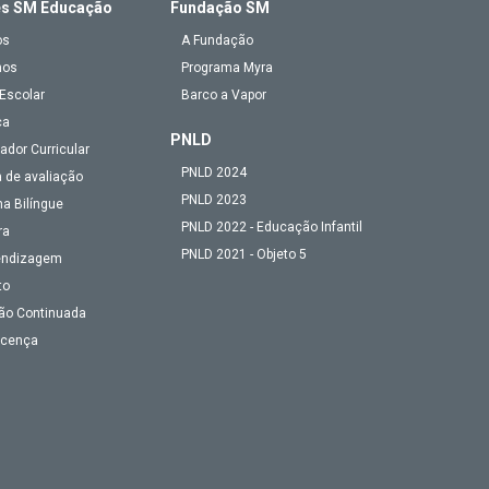
es SM Educação
Fundação SM
os
A Fundação
mos
Programa Myra
Escolar
Barco a Vapor
ca
PNLD
ador Curricular
PNLD 2024
 de avaliação
PNLD 2023
a Bilíngue
PNLD 2022 - Educação Infantil
ra
PNLD 2021 - Objeto 5
endizagem
to
ão Continuada
Licença