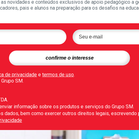
as novidades e conteúdos exclusivos de apoio pedagógico a g
cadores, pais e alunos na preparação para os desafios na educa
ica de privacidade
e
termos de uso
.
 Grupo SM.
TDA.
 enviar informação sobre os produtos e serviços do Grupo SM.
r os dados, bem como exercer outros direitos legais, escrevendo
Privacidade