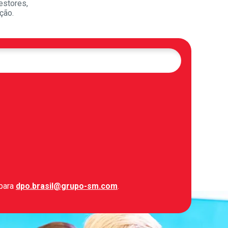
estores,
ção.
 para
dpo.brasil@grupo-sm.com
.