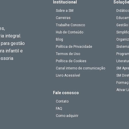
Institucional
Soluçõ
Sobre a SM
Didátic
Carreiras
Educa
Trabalhe Conosco
Gestão 
es,
Hub de Conteúdo
Simplifi
a integral.
Blog
Organiz
 para gestão
Política de Privacidade
Sistema
a infantil e
Termos de Uso
Program
essoria
Política de Cookies
Literatu
Canal interno de comunicação
SM Apr
Livro Acessível
SM Dire
Formaç
Ativar 
Fale conosco
Contato
FAQ
Como adquirir