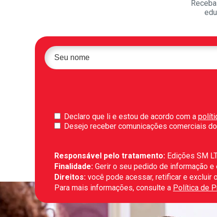
Receba 
edu
Declaro que li e estou de acordo com a
polít
Desejo receber comunicações comerciais do
Responsável pelo tratamento:
Edições SM L
Finalidade:
Gerir o seu pedido de informação e
Direitos:
você pode acessar, retificar e exclui
Para mais informações, consulte a
Política de 