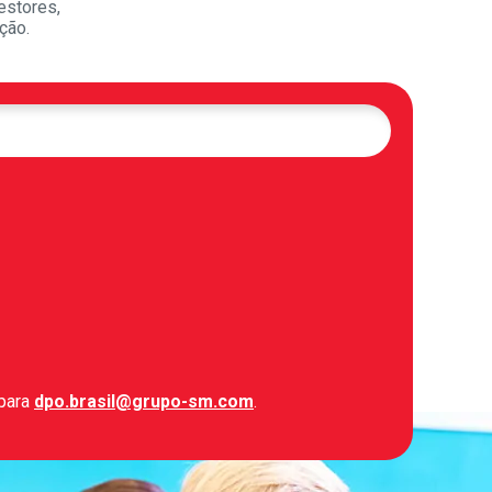
estores,
ção.
 para
dpo.brasil@grupo-sm.com
.