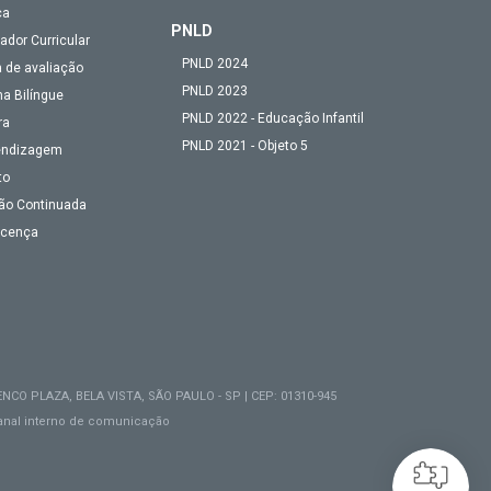
ca
PNLD
ador Curricular
PNLD 2024
 de avaliação
PNLD 2023
a Bilíngue
PNLD 2022 - Educação Infantil
ra
PNLD 2021 - Objeto 5
endizagem
to
ão Continuada
Licença
NCO PLAZA, BELA VISTA, SÃO PAULO - SP | CEP: 01310-945
anal interno de comunicação