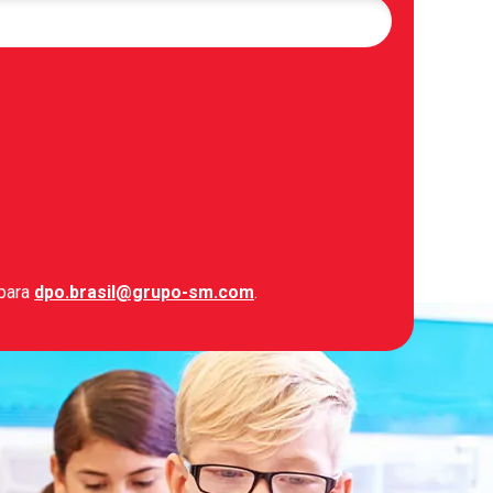
 para
dpo.brasil@grupo-sm.com
.