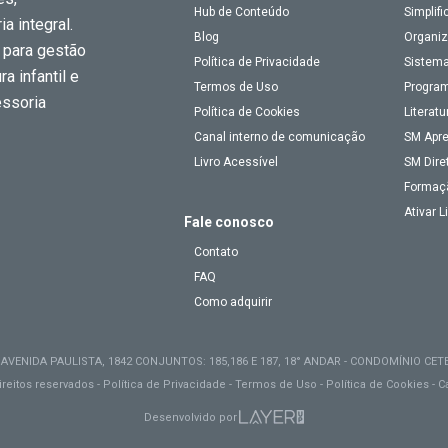
Hub de Conteúdo
Simplifi
a integral.
Blog
Organiz
 para gestão
Política de Privacidade
Sistema
a infantil e
Termos de Uso
Program
essoria
Política de Cookies
Literatu
Canal interno de comunicação
SM Apr
Livro Acessível
SM Dire
Formaç
Ativar 
Fale conosco
Contato
FAQ
Como adquirir
: AVENIDA PAULISTA, 1842 CONJUNTOS: 185,186 E 187, 18° ANDAR - CONDOMÍNIO CETE
reitos reservados -
Política de Privacidade
-
Termos de Uso
-
Política de Cookies
-
C
Desenvolvido por