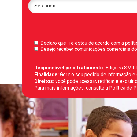
Declaro que li e estou de acordo com a
polít
Desejo receber comunicações comerciais do
Responsável pelo tratamento:
Edições SM L
Finalidade:
Gerir o seu pedido de informação e
Direitos:
você pode acessar, retificar e exclui
Para mais informações, consulte a
Política de 