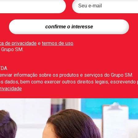
ica de privacidade
e
termos de uso
.
 Grupo SM.
TDA.
 enviar informação sobre os produtos e serviços do Grupo SM.
r os dados, bem como exercer outros direitos legais, escrevendo
Privacidade