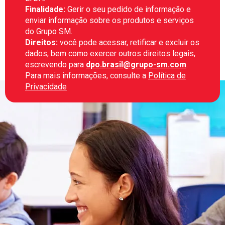
Finalidade:
Gerir o seu pedido de informação e
enviar informação sobre os produtos e serviços
do Grupo SM.
Direitos:
você pode acessar, retificar e excluir os
dados, bem como exercer outros direitos legais,
escrevendo para
dpo.brasil@grupo-sm.com
.
Para mais informações, consulte a
Política de
Privacidade