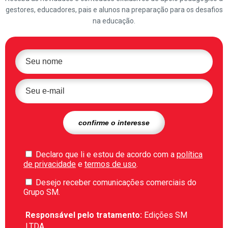
gestores, educadores, pais e alunos na preparação para os desafios
na educação.
Declaro que li e estou de acordo com a
política
de privacidade
e
termos de uso
.
Desejo receber comunicações comerciais do
Grupo SM.
Responsável pelo tratamento:
Edições SM
LTDA.