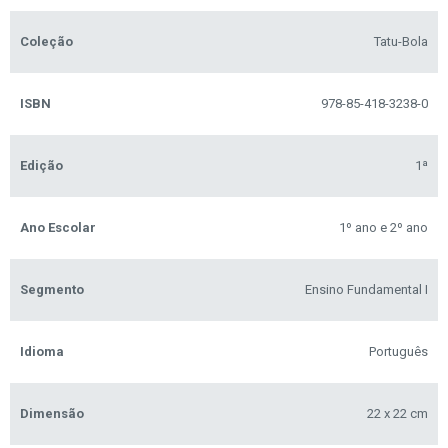
Coleção
Tatu-Bola
ISBN
978-85-418-3238-0
Edição
1ª
Ano Escolar
1º ano e 2º ano
Segmento
Ensino Fundamental I
Idioma
Português
Dimensão
22 x 22 cm