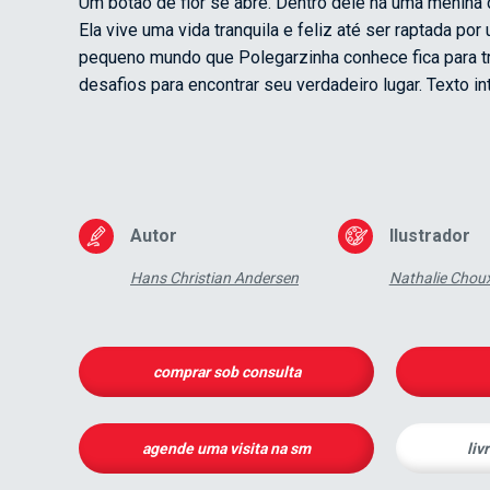
Um botão de flor se abre. Dentro dele há uma menina 
Ela vive uma vida tranquila e feliz até ser raptada po
pequeno mundo que Polegarzinha conhece fica para trá
desafios para encontrar seu verdadeiro lugar. Texto in
Autor
Ilustrador
Hans Christian Andersen
Nathalie Chou
comprar sob consulta
agende uma visita na sm
liv