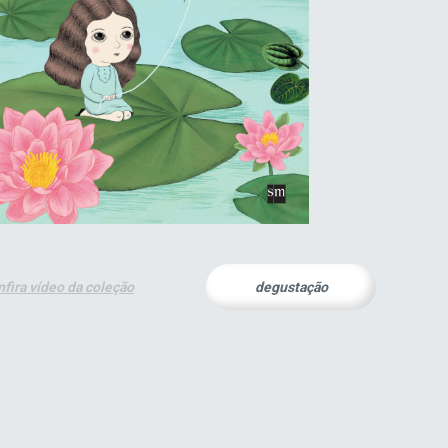
nfira vídeo da coleção
degustação