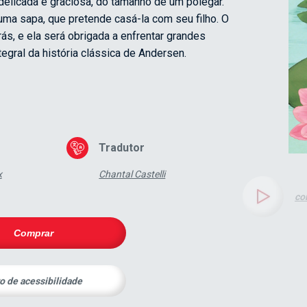
delicada e graciosa, do tamanho de um polegar.
r uma sapa, que pretende casá-la com seu filho. O
s, e ela será obrigada a enfrentar grandes
tegral da história clássica de Andersen.
Tradutor
x
Chantal Castelli
co
Comprar
ro de acessibilidade