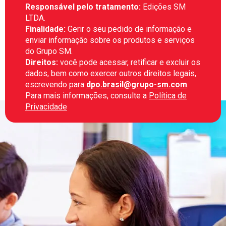
Responsável pelo tratamento:
Edições SM
LTDA.
Finalidade:
Gerir o seu pedido de informação e
enviar informação sobre os produtos e serviços
do Grupo SM.
Direitos:
você pode acessar, retificar e excluir os
dados, bem como exercer outros direitos legais,
escrevendo para
dpo.brasil@grupo-sm.com
.
Para mais informações, consulte a
Política de
Privacidade