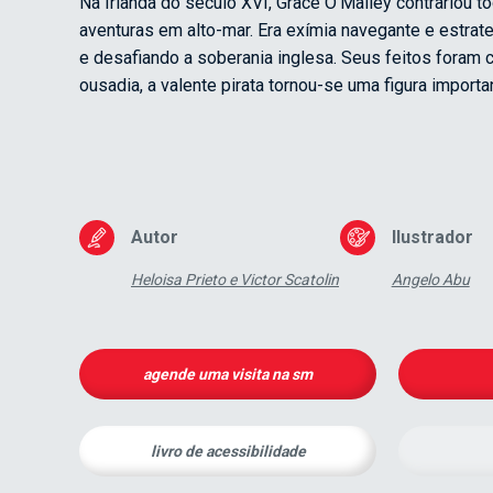
Na Irlanda do século XVI, Grace O’Malley contrariou 
aventuras em alto-mar. Era exímia navegante e estrat
e desafiando a soberania inglesa. Seus feitos foram 
ousadia, a valente pirata tornou-se uma figura importa
Autor
Ilustrador
Heloisa Prieto e Victor Scatolin
Angelo Abu
agende uma visita na sm
livro de acessibilidade