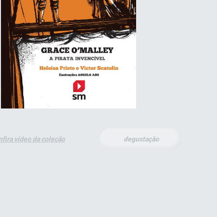
nfira vídeo da coleção
degustação