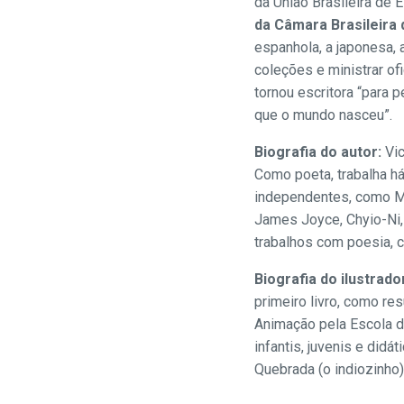
da União Brasileira de E
da Câmara Brasileira 
espanhola, a japonesa, a
coleções e ministrar ofi
tornou escritora “para
que o mundo nasceu”.
Biografia do autor:
Vi
Como poeta, trabalha h
independentes, como Mi
James Joyce, Chyio-Ni, 
trabalhos com poesia, 
Biografia do ilustrado
primeiro livro, como re
Animação pela Escola 
infantis, juvenis e didá
Quebrada (o indiozinho)