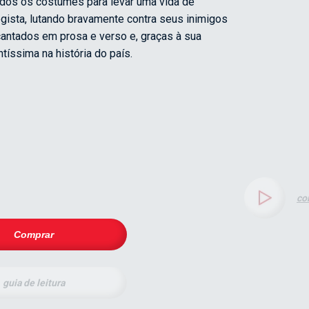
todos os costumes para levar uma vida de
egista, lutando bravamente contra seus inimigos
cantados em prosa e verso e, graças à sua
ntíssima na história do país.
co
Comprar
guia de leitura