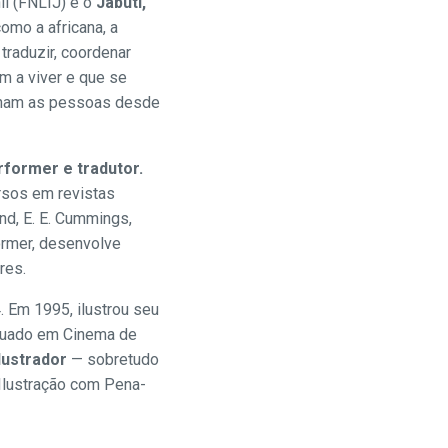
il (FNLIJ) e o
Jabuti,
como a africana, a
 traduzir, coordenar
am a viver e que se
anham as pessoas desde
rformer e tradutor.
rsos em revistas
nd, E. E. Cummings,
former, desenvolve
res.
 Em 1995, ilustrou seu
raduado em Cinema de
lustrador
— sobretudo
r Ilustração com Pena-