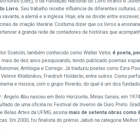
scritores (UBE), o da Fundação Nacional do Livro Infantil e Juven
do Livro.
Seu trabalho recebe influência de diferentes culturas, 
 xavante, a alemã e a inglesa. Hoje, ela se divide entre escrever,
cinas de criação literária. Costuma dizer que os livros a ensinar
 pertencer à grande rede de contadores de histórias que acomp
ctor Scatolin, também conhecido como Walter Vetor,
é poeta, pe
á mais de dez anos pesquisando, tendo publicado poemas espa
snomer, Antilogia e Córrego. Já traduziu poetas como Ezra Pou
Velimir Khlébnikov, Friedrich Hölderlin, entre outros. Como per
cinema e música, com o grupo Riverão, do qual é um dos fundado
r:
Angelo Abu nasceu em Belo Horizonte, Minas Gerais, em 1974.
sultado de uma oficina no Festival de Inverno de Ouro Preto. G
de Belas Artes da UFMG, assina
mais de setenta obras como i
ticas. Em 2000, foi finalista do prêmio Jabuti na categoria Melho
.