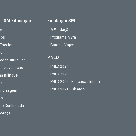
es SM Educação
Fundação SM
os
A Fundação
mos
Programa Myra
Escolar
Barco a Vapor
ca
PNLD
ador Curricular
PNLD 2024
 de avaliação
PNLD 2023
a Bilíngue
PNLD 2022 - Educação Infantil
ra
PNLD 2021 - Objeto 5
endizagem
to
ão Continuada
Licença