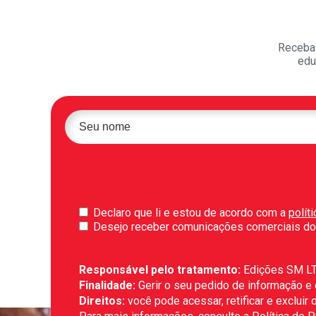
Receba 
edu
Declaro que li e estou de acordo com a
polít
Desejo receber comunicações comerciais do
Responsável pelo tratamento:
Edições SM L
Finalidade:
Gerir o seu pedido de informação e
Direitos:
você pode acessar, retificar e exclui