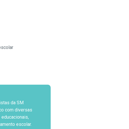
escolar
istas da SM
co com diversas
 educacionais,
jamento escolar.