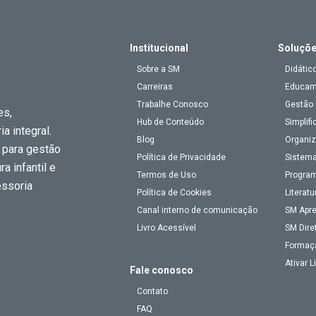
Institucional
Soluçõ
Sobre a SM
Didátic
Carreiras
Educa
Trabalhe Conosco
Gestão 
es,
Hub de Conteúdo
Simplifi
a integral.
Blog
Organiz
 para gestão
Política de Privacidade
Sistema
a infantil e
Termos de Uso
Program
essoria
Política de Cookies
Literatu
Canal interno de comunicação
SM Apr
Livro Acessível
SM Dire
Formaç
Ativar 
Fale conosco
Contato
FAQ