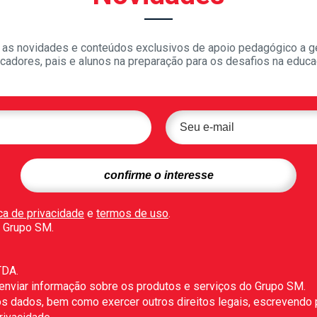
as novidades e conteúdos exclusivos de apoio pedagógico a g
cadores, pais e alunos na preparação para os desafios na educa
ica de privacidade
e
termos de uso
.
 Grupo SM.
TDA.
 enviar informação sobre os produtos e serviços do Grupo SM.
r os dados, bem como exercer outros direitos legais, escrevendo