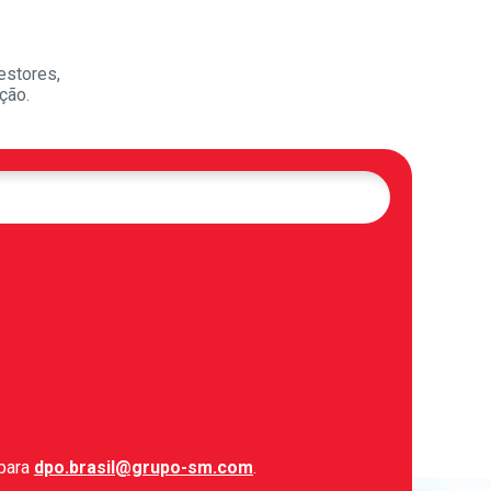
estores,
ção.
 para
dpo.brasil@grupo-sm.com
.