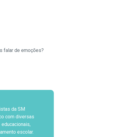
os falar de emoções?
istas da SM
co com diversas
 educacionais,
jamento escolar.