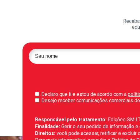
Receba 
edu
Declaro que li e estou de acordo com a
polít
Desejo receber comunicações comerciais do
Responsável pelo tratamento:
Edições SM L
Finalidade:
Gerir o seu pedido de informação e
Direitos:
você pode acessar, retificar e exclui