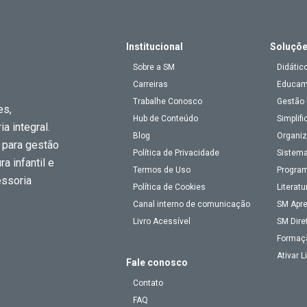
Institucional
Soluçõ
Sobre a SM
Didátic
Carreiras
Educa
Trabalhe Conosco
Gestão 
es,
Hub de Conteúdo
Simplifi
a integral.
Blog
Organiz
 para gestão
Política de Privacidade
Sistema
a infantil e
Termos de Uso
Program
essoria
Política de Cookies
Literatu
Canal interno de comunicação
SM Apr
Livro Acessível
SM Dire
Formaç
Ativar 
Fale conosco
Contato
FAQ