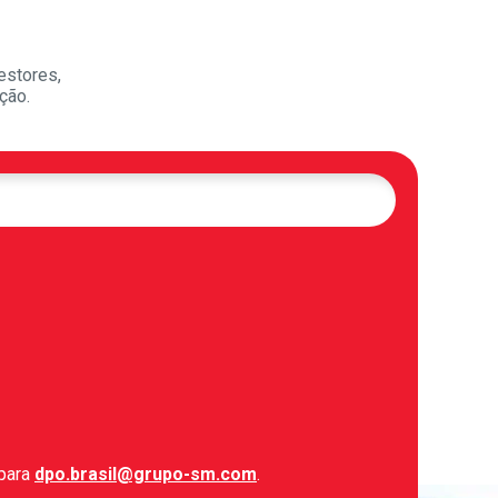
estores,
ção.
 para
dpo.brasil@grupo-sm.com
.