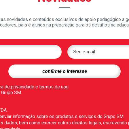
as novidades e conteúdos exclusivos de apoio pedagógico a g
cadores, pais e alunos na preparação para os desafios na educa
ica de privacidade
e
termos de uso
.
 Grupo SM.
TDA.
 enviar informação sobre os produtos e serviços do Grupo SM.
r os dados, bem como exercer outros direitos legais, escrevendo