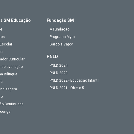
es SM Educação
Fundação SM
os
A Fundação
mos
Programa Myra
Escolar
Barco a Vapor
ca
PNLD
ador Curricular
PNLD 2024
 de avaliação
PNLD 2023
a Bilíngue
PNLD 2022 - Educação Infantil
ra
PNLD 2021 - Objeto 5
endizagem
to
ão Continuada
Licença