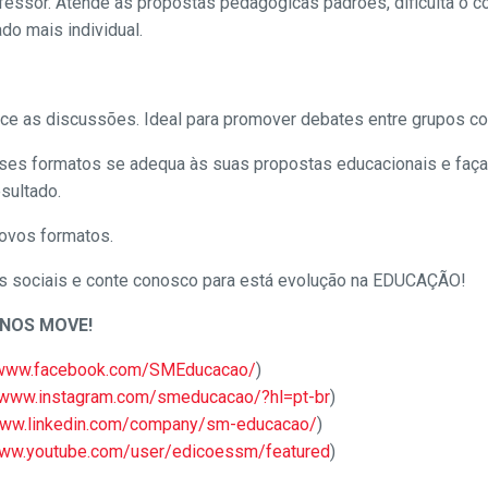
ofessor. Atende as propostas pedagógicas padrões, dificulta o co
do mais individual.
ece as discussões. Ideal para promover debates entre grupos co
sses formatos se adequa às suas propostas educacionais e faça
sultado.
novos formatos.
 sociais e conte conosco para está evolução na EDUCAÇÃO!
NOS MOVE!
/www.facebook.com/SMEducacao/
)
//www.instagram.com/smeducacao/?hl=pt-br
)
www.linkedin.com/company/sm-educacao/
)
www.youtube.com/user/edicoessm/featured
)